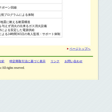
クボーン回線
日 監視プログラムによる体制
の地震に耐える耐震構造
を与えず消火の出来るガス消火設備
PSによる安定した電源供給
よる24時間365日の有人監視・サポート体制
ページトップへ
方針
特定商取引法に基づく表示
リンク
お問い合わせ
All rights reserved.