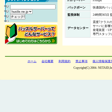
FTPサーバー
Proftpd
.
バックボーン
快適国内バッ
監視体制
24時間365
震度7クラス
サーバに影響
データセンター
発電装置・U
専門スタッフに
ホーム
会社概要
利用規約
禁止事項
個人情報保護
Copyright(C) 2004- NETAID,Inc 