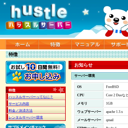
特徴
お知らせ
サーバー環境
OS
FreeBSD
特徴
CPU
Core 2 Duoな
ハッスルサーバーってなに？
メモリ
1GB
サービス内容
料金／決済方法
ウェブサーバー
apache 1.3.x
レンタルサーバー環境
メールサーバー
qmail